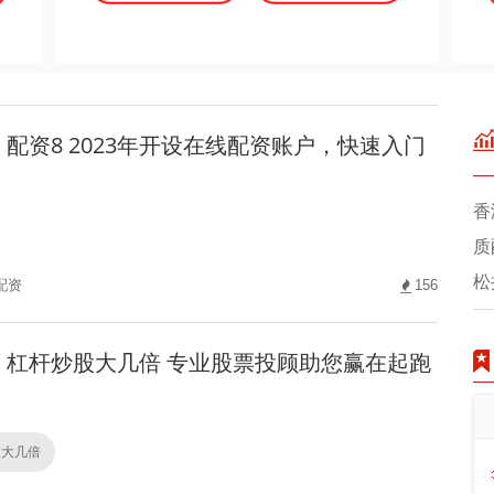
配资8 2023年开设在线配资账户，快速入门
香
质
松
配资
156
杠杆炒股大几倍 专业股票投顾助您赢在起跑
股大几倍