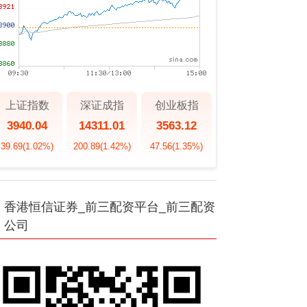
上证指数
深证成指
创业板指
3940.04
14311.01
3563.12
39.69
(1.02%)
200.89
(1.42%)
47.56
(1.35%)
香港恒信证券_前三配资平台_前三配资
公司