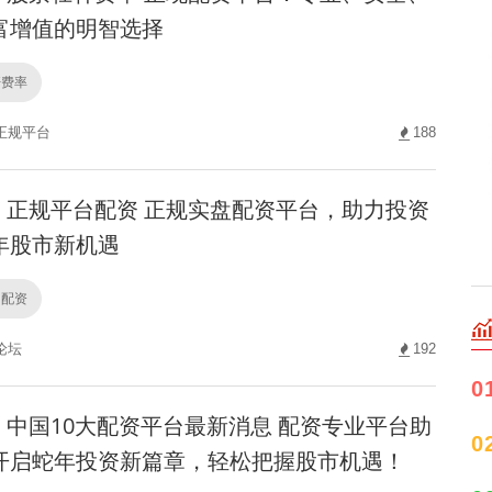
富增值的明智选择
杆费率
正规平台
188
正规平台配资 正规实盘配资平台，助力投资
年股市新机遇
台配资
论坛
192
0
中国10大配资平台最新消息 配资专业平台助
0
开启蛇年投资新篇章，轻松把握股市机遇！