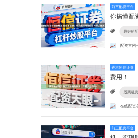
前三配资平台
你搞懂配
最好的
配资官网
香港恒信证券
费用！
股票融
在线配资
前三配资平台
机，实现