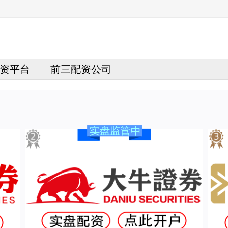
资平台
前三配资公司