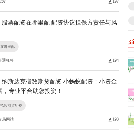
批发
197
股票配资在哪里配 配资协议担保方责任与风
资在哪里配
开通杠杆
194
纳斯达克指数期货配资 小蚂蚁配资：小资金
富，专业平台助您投资！
克指数期货配资
交易网站
193