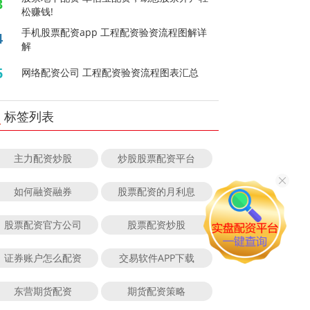
3
松赚钱!
手机股票配资app 工程配资验资流程图解详
4
解
5
网络配资公司 工程配资验资流程图表汇总
标签列表
主力配资炒股
炒股股票配资平台
如何融资融券
股票配资的月利息
股票配资官方公司
股票配资炒股
证券账户怎么配资
交易软件APP下载
东营期货配资
期货配资策略